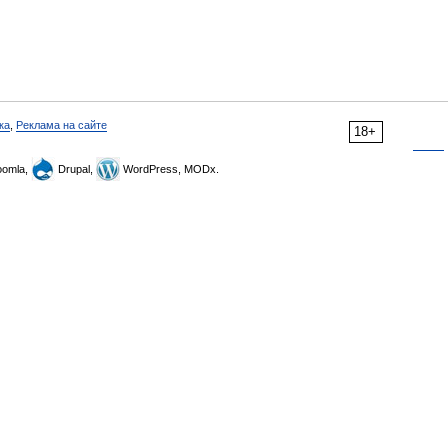
ка
,
Реклама на сайте
18+
omla,
Drupal,
WordPress, MODx.