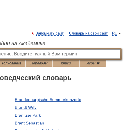
Запомнить сайт
Словарь на свой сайт
RU
едии на Академике
Толкования
Переводы
Книги
Игры ⚽
новедческий словарь
Brandenburgische Sommerkonzerte
Brandt Willy
Branitzer Park
Brant Sebastian