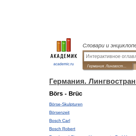
Словари и энциклоп
academic.ru
Германия. Лингвострановедческий словарь
Германия. Лингвостра
Börs - Brüc
Börse-Skulpturen
Börsenzeit
Bosch Carl
Bosch Robert